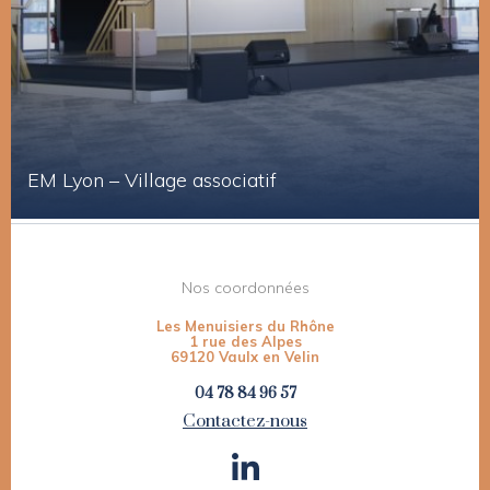
EM Lyon – Village associatif
Nos coordonnées
Les Menuisiers du Rhône
1 rue des Alpes
69120 Vaulx en Velin
04 78 84 96 57
Contactez-nous